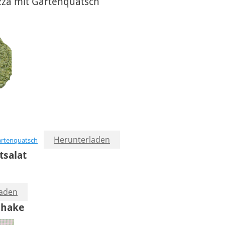
zza mit Gartenquatsch
Herunterladen
artenquatsch
tsalat
laden
shake