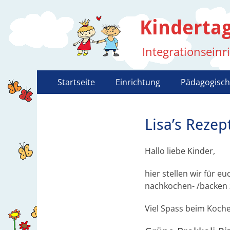
Kindertag
Integrationseinr
Primäres
Zum
Startseite
Einrichtung
Pädagogisch
Inhalt
Menü
springen
Lisa’s Rezep
Hallo liebe Kinder,
hier stellen wir für 
nachkochen- /backen z
Viel Spass beim Koch