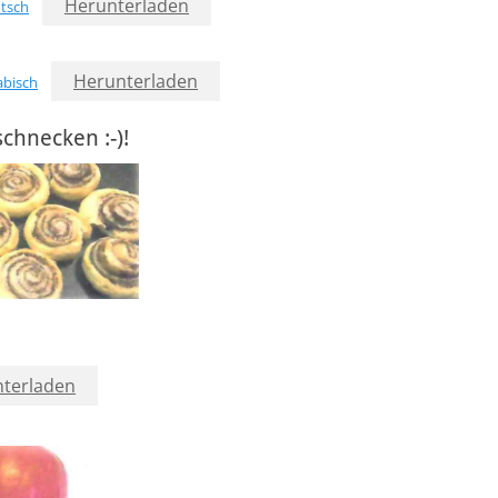
Herunterladen
tsch
Herunterladen
abisch
chnecken :-)!
terladen