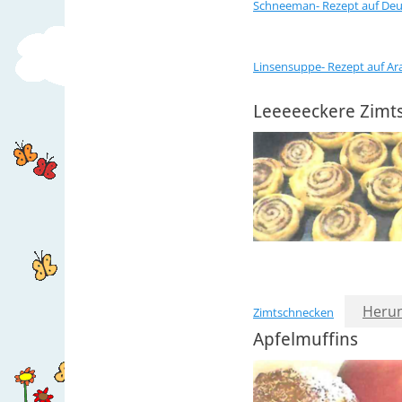
Schneeman- Rezept auf Deu
Linsensuppe- Rezept auf Ar
Leeeeeckere Zimts
Herun
Zimtschnecken
Apfelmuffins