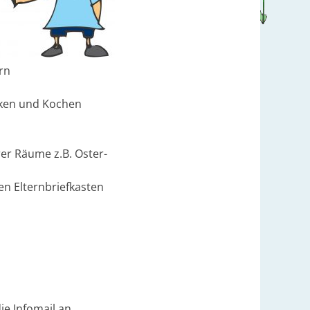
rn
cken und Kochen
rer Räume z.B. Oster-
en Elternbriefkasten
ie Infomail an.