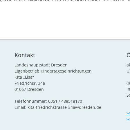
Kontakt
Ö
Landeshauptstadt Dresden
a
Eigenbetrieb Kindertageseinrichtungen
U
Kita „Lisa“
(
Friedrichsr. 34a
i
01067 Dresden
S
Telefonnummer: 0351 / 488518170
Email: kita-friedrichstrasse-34a@dresden.de
>
>