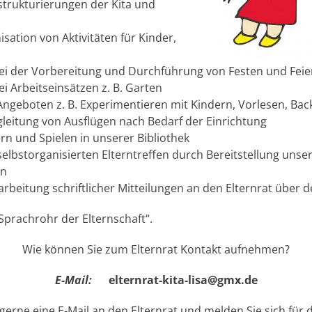
strukturierungen der Kita und
ation von Aktivitäten für Kinder,
i der Vorbereitung und Durchführung von Festen und Feie
 Arbeitseinsätzen z. B. Garten
Angeboten z. B. Experimentieren mit Kindern, Vorlesen, Ba
leitung von Ausflügen nach Bedarf der Einrichtung
rn und Spielen in unserer Bibliothek
elbstorganisierten Elterntreffen durch Bereitstellung unse
ln
rbeitung schriftlicher Mitteilungen an den Elternrat über d
„Sprachrohr der Elternschaft“.
Wie können Sie zum Elternrat Kontakt aufnehmen?
E-Mail:
elternrat-kita-lisa@gmx.de
gerne eine E-Mail an den Elternrat und melden Sie sich für d