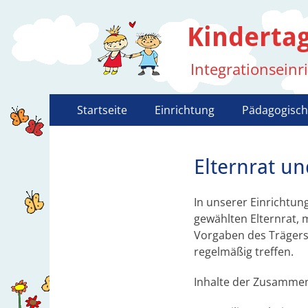
Kindertag
Integrationseinr
Primäres
Zum
Startseite
Einrichtung
Pädagogisch
Inhalt
Menü
springen
Elternrat un
In unserer Einrichtung
gewählten Elternrat, 
Vorgaben des Träger
regelmäßig treffen.
Inhalte der Zusammena